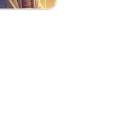
 que ton service
soit
riel est correctement
es
/ spa
ms
»), car je te
it que tu auras choisi
)
ecevras
, car après 24
lqu'un d'autre
(auquel