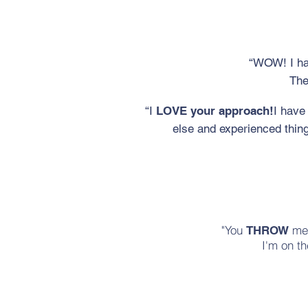
“WOW! I ha
The
“I
LOVE your approach!
I have
else and experienced things
"You
me
THROW
I'm on th