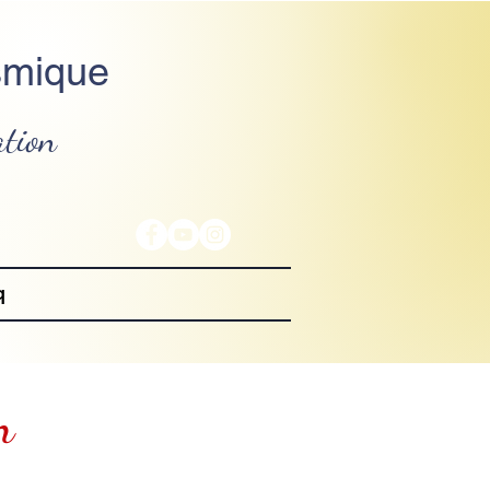
smique
ation
q
n