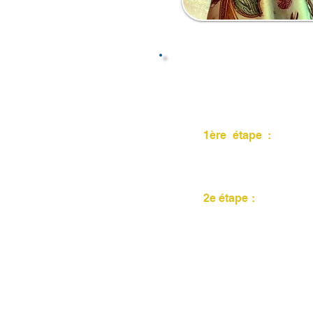
1ère étape :
Je t'i
personnalisé à tes be
entrée
(très important 
2e étape :
Après sou
contacterai par courri
et
les modalités de 
heures sans retour de
cas
je t'enverrais un a