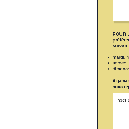
POUR L
préfére
suivan
mardi, m
samedi
dimanche
Si jamai
nous re