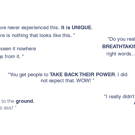
ve never experienced this.
It is UNIQUE
.
re is nothing that looks like this. "
"Do you real
BREATHTAKI
 seen it nowhere
right words…
 from it. "
“You get people to
TAKE BACK THEIR POWER
. I did
not expect that. WOW! "
"I really didn'
 to the
ground.
e ass! "