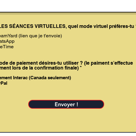
ES SÉANCES VIRTUELLES, quel mode virtuel préfères-tu 
eamYard (lien que je t'envoie)
atsApp
ceTime
de de paiement désires-tu utiliser ? (le paiment s'effectue
R
ent lors de la confirmation finale)
*
e
q
ement Interac (Canada seulement)
u
Pal
i
r
e
d
Envoyer !