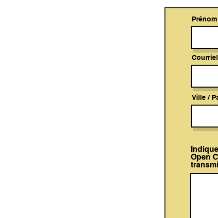
Prénom
Courriel
Ville / 
Indique
Open Co
transm