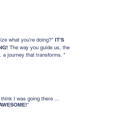
ize what you're doing?"
IT'S
NG!
The way you guide us, the
 a journey that transforms. "
t think I was going there ...
AWESOME!
"