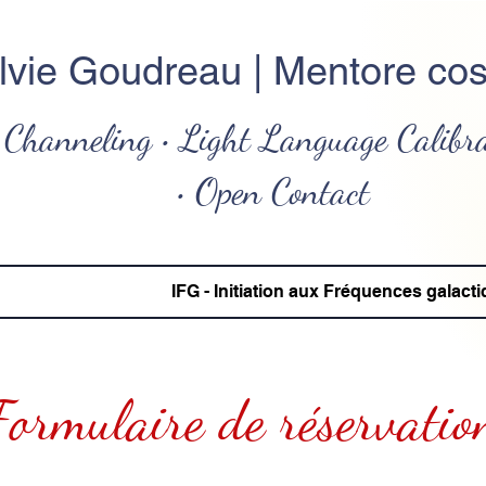
lvie Goudreau | Mentore co
Channeling • Light Language Calibr
• Open Contact
IFG - Initiation aux Fréquences galacti
Formulaire de réservatio