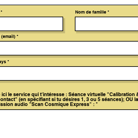
Nom de famille
 (email)
Pays
 ici le service qui t'intéresse : Séance virtuelle "Calibration 
ntact" (en spécifiant si tu désires 1, 3 ou 5 séances); OU l
ission audio "Scan Cosmique Express" :