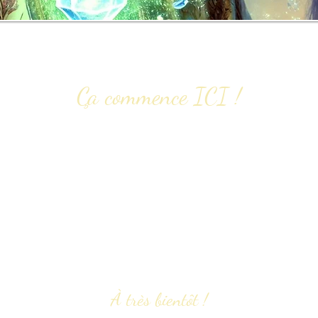
Ça commence ICI !
nvite à
répondre à chacune des cases du formulaire
afin
soins. Aussi, assures-toi de
bien vérifier
que ton adresse cour
!)
.
mission,
surveille ta boîte mail
(incluant la section « indésirabl
el dans les 48 heures avec les détails (selon le service / forfa
paieme
nt
. Je t'invite
à
ré
pondre au courriel dès que tu le r
 ta part
, les places disponibles pourraient être offertes à que
utre courriel avec une mise à jour
)
.
À très bientôt !