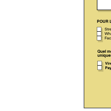
POUR L
Str
Wh
Fa
Quel mo
uniquem
Vir
Pay